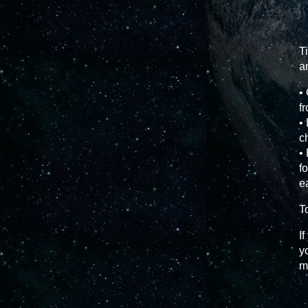
T
a
•
f
•
c
•
f
e
T
I
y
m